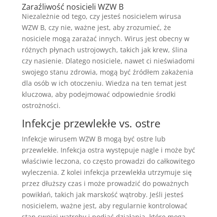
Zaraźliwość nosicieli WZW B
Niezależnie od tego, czy jesteś nosicielem wirusa
WZW B, czy nie, ważne jest, aby zrozumieć, że
nosiciele mogą zarażać innych. Wirus jest obecny w
różnych płynach ustrojowych, takich jak krew, ślina
czy nasienie. Dlatego nosiciele, nawet ci nieświadomi
swojego stanu zdrowia, mogą być źródłem zakażenia
dla osób w ich otoczeniu. Wiedza na ten temat jest
kluczowa, aby podejmować odpowiednie środki
ostrożności.
Infekcje przewlekłe vs. ostre
Infekcje wirusem WZW B mogą być ostre lub
przewlekłe. Infekcja ostra występuje nagle i może być
właściwie leczona, co często prowadzi do całkowitego
wyleczenia. Z kolei infekcja przewlekła utrzymuje się
przez dłuższy czas i może prowadzić do poważnych
powikłań, takich jak marskość wątroby. Jeśli jesteś
nosicielem, ważne jest, aby regularnie kontrolować
stan swojej wątroby i podjąć działania, które mogą