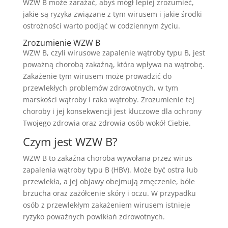
WZW B może zarażać, abyś mógł lepiej zrozumieć,
jakie są ryzyka związane z tym wirusem i jakie środki
ostrożności warto podjąć w codziennym życiu.
Zrozumienie WZW B
WZW B, czyli wirusowe zapalenie wątroby typu B, jest
poważną chorobą zakaźną, która wpływa na wątrobę.
Zakażenie tym wirusem może prowadzić do
przewlekłych problemów zdrowotnych, w tym
marskości wątroby i raka wątroby. Zrozumienie tej
choroby i jej konsekwencji jest kluczowe dla ochrony
Twojego zdrowia oraz zdrowia osób wokół Ciebie.
Czym jest WZW B?
WZW B to zakaźna choroba wywołana przez wirus
zapalenia wątroby typu B (HBV). Może być ostra lub
przewlekła, a jej objawy obejmują zmęczenie, bóle
brzucha oraz zażółcenie skóry i oczu. W przypadku
osób z przewlekłym zakażeniem wirusem istnieje
ryzyko poważnych powikłań zdrowotnych.