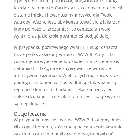
z pojęciami takimi jak HBsAg, anty-HBs oraz HBeAg.
Każdy z tych markerów dostarcza cennych informacji
o stanie infekcji i ewentualnym ryzyku dla Twojej
wątroby. Ważne jest, aby konsultować się z lekarzem,
który pomoże Ci zrozumieć, co oznaczają Twoje
wyniki oraz jakie kroki powinieneś podjąć dalej.
W przypadku pozytywnego wyniku HBsAg, oznacza
to, że jesteś zakażony wirusem WZW B. Anty-HBs
wskazuje na wyleczenie lub skuteczną szczepionkę,
natomiast HBeAg może sugerować, że wirus się
intensywnie rozmnaża. Wiele z tych markerów może
podlegać zmianom w czasie, dlatego tak ważne są
regularne kontrolne badania. Lekarz może zalecić
dalsze działania, takie jak terapia, jeśli Twoje wyniki
są niepokojące.
Opcje leczenia
W przypadku nosicieli wirusa WZW B dostępnych jest
kilka opcji leczenia, które mają na celu kontrolowanie
zakażenia oraz minimalizowanie ryzyka powikłań.