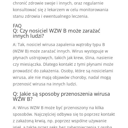
chronić zdrowie swoje i innych, oraz regularnie
konsultować się z lekarzem w celu monitorowania
stanu zdrowia i ewentualnego leczenia.
FAQ
Q: Czy nosiciel WZW B może zarażać
innych ludzi?
A: Tak, nosiciel wirusa zapalenia wątroby typu B
(WZW B) może zarażać innych. Wirus występuje w
płynach ustrojowych, takich jak krew, ślina, nasienie
czy miesiączka. Dlatego kontakt z tymi płynami może
prowadzić do zakażenia. Osoby, które są nosicielami
wirusa, ale nie mają objawów choroby, nadal mogą
przenosić wirusa na innych ludzi.
Q: Jakie są sposoby przenoszenia wirusa
WZW B?
A: Wirus WZW B może być przenoszony na kilka
sposobów. Najczęściej odbywa się to poprzez kontakt
z zakażoną krwią, np. poprzez wspólne używanie
igieł, a także przez seks bez zabezpieczenia z osobą