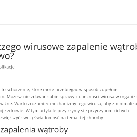
zego wirusowe zapalenie wątro
owo?
blikacje
to schorzenie, które może przebiegać w sposób zupełnie
ym. Możesz nie zdawać sobie sprawy z obecności wirusa w organiz
oważne. Warto zrozumieć mechanizmy tego wirusa, aby zminimaliz
woje zdrowie. W tym artykule przyjrzymy się przyczynom cichych
większyć swoją świadomość na temat tej choroby.
zapalenia wątroby