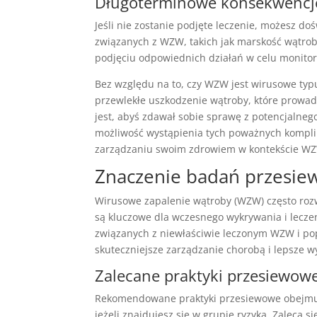
Długoterminowe konsekwencj
Jeśli nie zostanie podjęte leczenie, możesz
związanych z WZW, takich jak marskość wątrob
podjęciu odpowiednich działań w celu monito
Bez względu na to, czy WZW jest wirusowe ty
przewlekłe uszkodzenie wątroby, które prowadz
jest, abyś zdawał sobie sprawę z potencjalneg
możliwość wystąpienia tych poważnych komplik
zarządzaniu swoim zdrowiem w kontekście W
Znaczenie badań przesi
Wirusowe zapalenie wątroby (WZW) często roz
są kluczowe dla wczesnego wykrywania i lecz
związanych z niewłaściwie leczonym WZW i po
skuteczniejsze zarządzanie chorobą i lepsze wy
Zalecane praktyki przesiewow
Rekomendowane praktyki przesiewowe obejmuj
jeżeli znajdujesz się w grupie ryzyka. Zaleca 