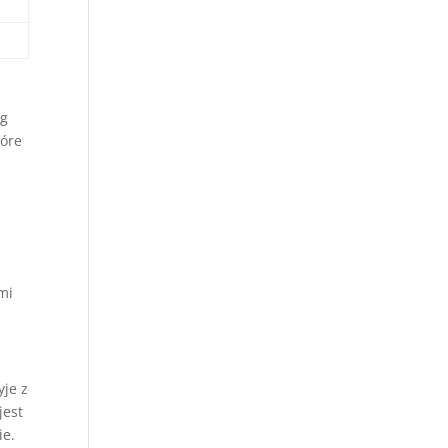
óg
tóre
mi
je z
jest
ie.