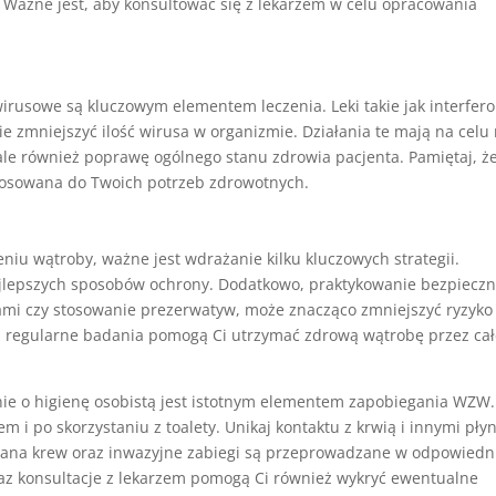
 Ważne jest, aby konsultować się z lekarzem w celu opracowania
irusowe są kluczowym elementem leczenia. Leki takie jak interfer
e zmniejszyć ilość wirusa w organizmie. Działania te mają na celu 
ale również poprawę ogólnego stanu zdrowia pacjenta. Pamiętaj, ż
tosowana do Twoich potrzeb zdrowotnych.
iu wątroby, ważne jest wdrażanie kilku kluczowych strategii.
ajlepszych sposobów ochrony. Dodatkowo, praktykowanie bezpiecz
głami czy stosowanie prezerwatyw, może znacząco zmniejszyć ryzyko
i regularne badania pomogą Ci utrzymać zdrową wątrobę przez ca
nie o higienę osobistą jest istotnym elementem zapobiegania WZW.
m i po skorzystaniu z toalety. Unikaj kontaktu z krwią i innymi pły
ddana krew oraz inwazyjne zabiegi są przeprowadzane w odpowiedn
az konsultacje z lekarzem pomogą Ci również wykryć ewentualne