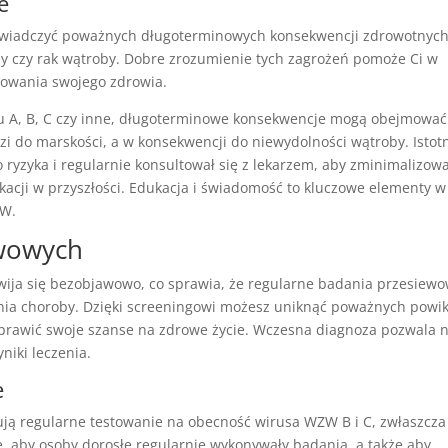
e
 doświadczyć poważnych długoterminowych konsekwencji zdrowotnyc
y czy rak wątroby. Dobre zrozumienie tych zagrożeń pomoże Ci w
rowania swojego zdrowia.
pu A, B, C czy inne, długoterminowe konsekwencje mogą obejmować
i do marskości, a w konsekwencji do niewydolności wątroby. Istot
o ryzyka i regularnie konsultował się z lekarzem, aby zminimalizow
acji w przyszłości. Edukacja i świadomość to kluczowe elementy w
ZW.
ewowych
wija się bezobjawowo, co sprawia, że regularne badania przesiew
enia choroby. Dzięki screeningowi możesz uniknąć poważnych powi
prawić swoje szanse na zdrowe życie. Wczesna diagnoza pozwala 
niki leczenia.
e
ą regularne testowanie na obecność wirusa WZW B i C, zwłaszcza
się, aby osoby dorosłe regularnie wykonywały badania, a także aby