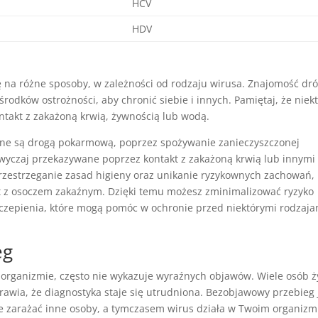
HCV
HDV
 na różne sposoby, w zależności od rodzaju wirusa. Znajomość dr
odków ostrożności, aby chronić siebie i innych. Pamiętaj, że niek
akt z zakażoną krwią, żywnością lub wodą.
one są drogą pokarmową, poprzez spożywanie zanieczyszczonej
zwyczaj przekazywane poprzez kontakt z zakażoną krwią lub innymi
przestrzeganie zasad higieny oraz unikanie ryzykownych zachowań,
akt z osoczem zakaźnym. Dzięki temu możesz zminimalizować ryzyko
czepienia, które mogą pomóc w ochronie przed niektórymi rodzaja
eg
rganizmie, często nie wykazuje wyraźnych objawów. Wiele osób ży
prawia, że diagnostyka staje się utrudniona. Bezobjawowy przebieg 
 zarażać inne osoby, a tymczasem wirus działa w Twoim organizm