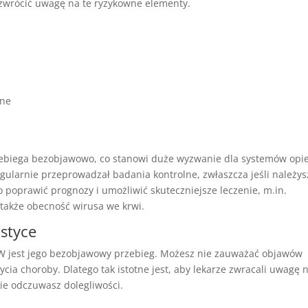
 zwrócić uwagę na te ryzykowne elementy.
jne
ebiega bezobjawowo, co stanowi duże wyzwanie dla systemów opie
gularnie przeprowadzał badania kontrolne, zwłaszcza jeśli należys
poprawić prognozy i umożliwić skuteczniejsze leczenie, m.in.
akże obecność wirusa we krwi.
styce
 jest jego bezobjawowy przebieg. Możesz nie zauważać objawów
cia choroby. Dlatego tak istotne jest, aby lekarze zwracali uwagę 
 nie odczuwasz dolegliwości.