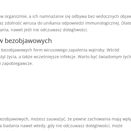
ę w organizmie, a ich namnażanie się odbywa bez widocznych obja
az zdolność wirusa do unikania odpowiedzi immunologicznej. Dlat
nia, nawet jeśli nie odczuwasz dolegliwości.
ów bezobjawowych
ój bezobjawowych form wirusowego zapalenia wątroby. Wśród
styl życia, a także wcześniejsze infekcje. Warto być świadomym tyc
i zapobiegawcze.
ów bezobjawowych, możesz zauważyć, że pewne zachowania mają wpł
 na badania nawet wtedy, gdy nie odczuwasz dolegliwości, może