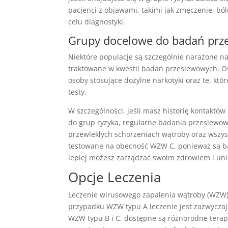
pacjenci z objawami, takimi jak zmęczenie, ból
celu diagnostyki.
Grupy docelowe do badań prz
Niektóre populacje są szczególnie narażone na
traktowane w kwestii badań przesiewowych. Os
osoby stosujące dożylne narkotyki oraz te, kt
testy.
W szczególności, jeśli masz historię kontakt
do grup ryzyka, regularne badania przesiewo
przewlekłych schorzeniach wątroby oraz wszy
testowane na obecność WZW C, ponieważ są bar
lepiej możesz zarządzać swoim zdrowiem i un
Opcje Leczenia
Leczenie wirusowego zapalenia wątroby (WZW) 
przypadku WZW typu A leczenie jest zazwycza
WZW typu B i C, dostępne są różnorodne tera