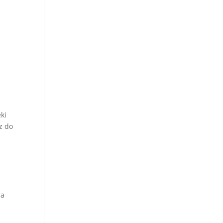
ki
z do
na