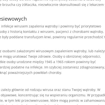
e brzucha czy żółtaczka, niezwłocznie skonsultowali się z lekarzem
esiewowych
 infekcje wirusem zapalenia wątroby i powinny być priorytetowo
oby z historią kontaktu z wirusem, pacjenci z chorobami wątroby,
óre były poddane transfuzjom krwi, powinny regularnie przechodzić 
ów z osobami zakażonymi wirusowym zapaleniem wątroby, lub należy
we mogą uratować Twoje zdrowie. Osoby o obniżonej odporności,
stkie osoby urodzone między 1945 a 1965 rokiem powinny być
dziej podatne na infekcje. Im szybciej zostaniesz zdiagnozowany
iknąć poważniejszych powikłań choroby.
zależy głównie od rodzaju wirusa oraz stanu Twojej wątroby. W
j objawowe, koncentrując się na wspieraniu organizmu. W przypad
pie, w tym leki przeciwwirusowe, które mogą pomóc w zahamowani