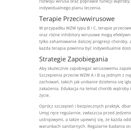
rozwoju wirusa oraz poprawie funkcji wątroby.
indywidualnego planu leczenia.
Terapie Przeciwwirusowe
W przypadku WZW typu B i C, terapie przeciww
oraz różne inhibitory wirusowe mogą efektywni
tylko zahamowanie dalszej progresji choroby, 
każda terapia powinna być indywidualnie dos
Strategie Zapobiegania
Aby skutecznie zapobiegać wirusowemu zapalen
Szczepienia przeciw WZW A i B są jednym z n
zachowań, takich jak unikanie dzielenia się i
zakażenia. Edukacja na temat chorób wątroby 
życie.
Oprócz szczepień i bezpiecznych praktyk, dba
Umyj ręce regularnie, zwłaszcza przed jedzenie
ustrojowymi, a także upewnij się, że każda o
warunkach sanitarnych. Regularne badania or