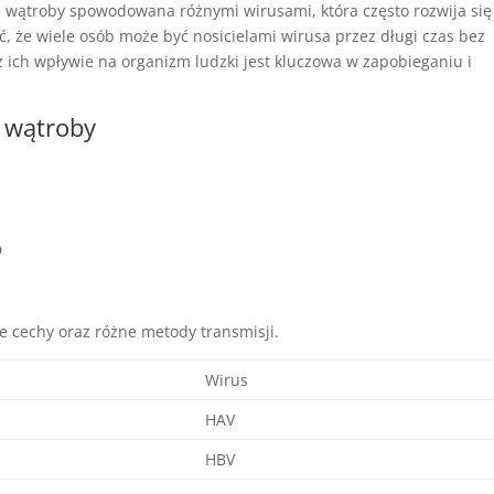
 wątroby spowodowana różnymi wirusami, która często rozwija się
, że wiele osób może być nosicielami wirusa przez długi czas bez
 ich wpływie na organizm ludzki jest kluczowa w zapobieganiu i
 wątroby
A
B
C
D
ne cechy oraz różne metody transmisji.
Wirus
HAV
HBV