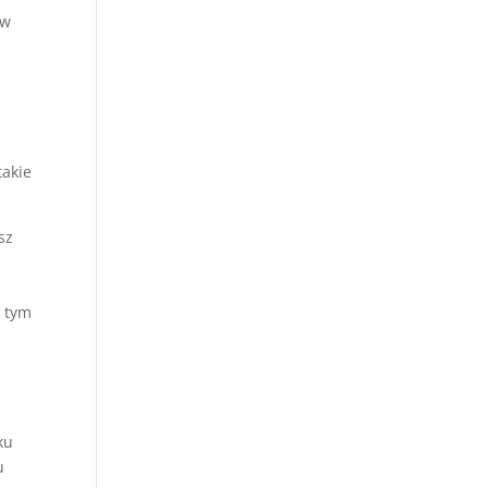
 w
takie
sz
, tym
ku
u