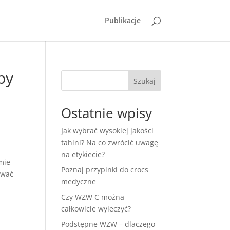
Publikacje
by
Szukaj
Ostatnie wpisy
Jak wybrać wysokiej jakości
tahini? Na co zwrócić uwagę
na etykiecie?
mie
Poznaj przypinki do crocs
ować
medyczne
Czy WZW C można
całkowicie wyleczyć?
Podstępne WZW – dlaczego