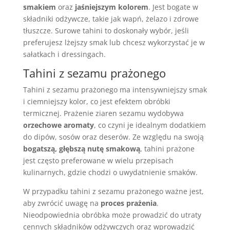
smakiem
oraz
jaśniejszym kolorem
. Jest bogate w
składniki odżywcze, takie jak wapń, żelazo i zdrowe
tłuszcze. Surowe tahini to doskonały wybór, jeśli
preferujesz lżejszy smak lub chcesz wykorzystać je w
sałatkach i dressingach.
Tahini z sezamu prażonego
Tahini z sezamu prażonego ma intensywniejszy smak
i ciemniejszy kolor, co jest efektem obróbki
termicznej. Prażenie ziaren sezamu wydobywa
orzechowe aromaty
, co czyni je idealnym dodatkiem
do dipów, sosów oraz deserów. Ze względu na swoją
bogatszą, głębszą nutę smakową
, tahini prażone
jest często preferowane w wielu przepisach
kulinarnych, gdzie chodzi o uwydatnienie smaków.
W przypadku tahini z sezamu prażonego ważne jest,
aby zwrócić uwagę na
proces prażenia
.
Nieodpowiednia obróbka może prowadzić do utraty
cennych składników odżywczych oraz wprowadzić