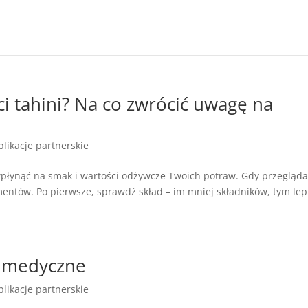
ci tahini? Na co zwrócić uwagę na
blikacje partnerskie
wpłynąć na smak i wartości odżywcze Twoich potraw. Gdy przegląd
mentów. Po pierwsze, sprawdź skład – im mniej składników, tym lepi
s medyczne
blikacje partnerskie