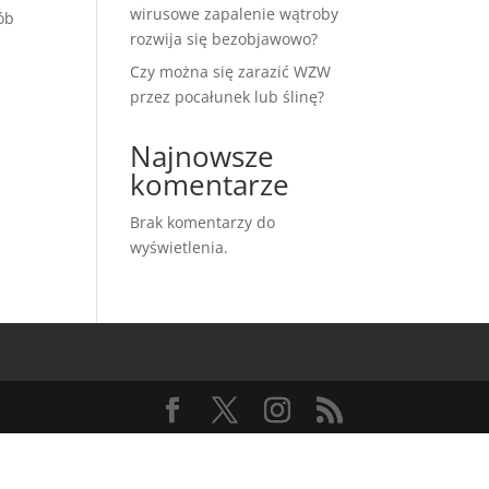
wirusowe zapalenie wątroby
ób
rozwija się bezobjawowo?
Czy można się zarazić WZW
przez pocałunek lub ślinę?
Najnowsze
komentarze
Brak komentarzy do
wyświetlenia.