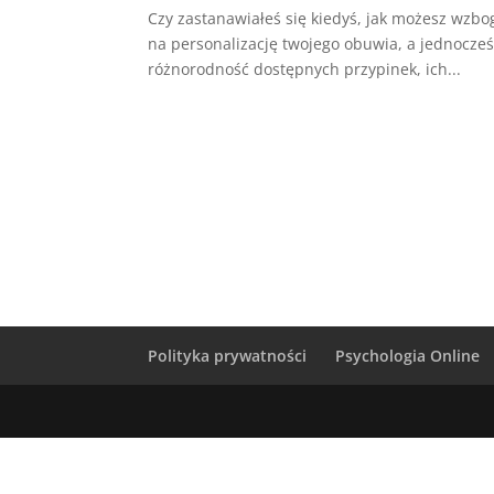
Czy zastanawiałeś się kiedyś, jak możesz wzbo
na personalizację twojego obuwia, a jednocześ
różnorodność dostępnych przypinek, ich...
Polityka prywatności
Psychologia Online