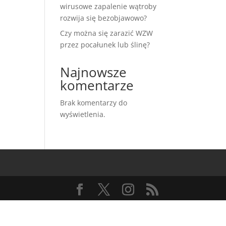
wirusowe zapalenie wątroby
rozwija się bezobjawowo?
Czy można się zarazić WZW
przez pocałunek lub ślinę?
Najnowsze
komentarze
Brak komentarzy do
wyświetlenia.