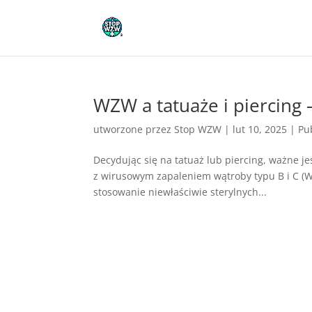
WZW a tatuaże i piercing 
utworzone przez
Stop WZW
|
lut 10, 2025
|
Pu
Decydując się na tatuaż lub piercing, ważne 
z wirusowym zapaleniem wątroby typu B i C (WZ
stosowanie niewłaściwie sterylnych...