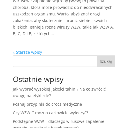
Wirusowe zapalenie wątroby (WZW) to poważna
choroba, która może prowadzić do nieodwracalnych
uszkodzeń organizmu. Warto, abyś znał drogi
zakażenia, aby skutecznie chronić siebie i swoich
bliskich. Istnieją różne wirusy WZW, takie jak WZW A,
B, C, D i E, z których...
« Starsze wpisy
Szukaj
Ostatnie wpisy
Jak wybrać wysokiej jakości tahini? Na co zwrócić
uwagę na etykiecie?
Poznaj przypinki do crocs medyczne
Czy WZW C można całkowicie wyleczyć?
Podstępne WZW – dlaczego wirusowe zapalenie
wątroby rozwija się bezobjawowo?