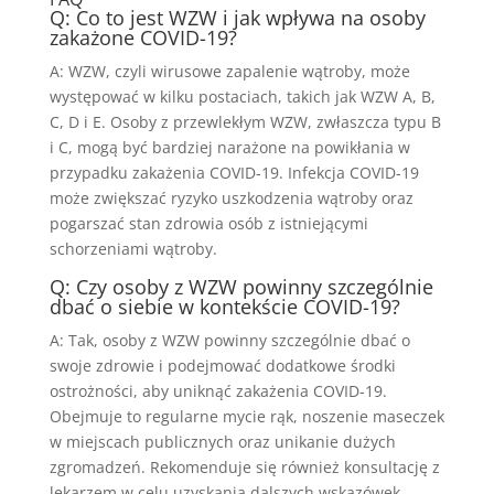
Q: Co to jest WZW i jak wpływa na osoby
zakażone COVID-19?
A: WZW, czyli wirusowe zapalenie wątroby, może
występować w kilku postaciach, takich jak WZW A, B,
C, D i E. Osoby z przewlekłym WZW, zwłaszcza typu B
i C, mogą być bardziej narażone na powikłania w
przypadku zakażenia COVID-19. Infekcja COVID-19
może zwiększać ryzyko uszkodzenia wątroby oraz
pogarszać stan zdrowia osób z istniejącymi
schorzeniami wątroby.
Q: Czy osoby z WZW powinny szczególnie
dbać o siebie w kontekście COVID-19?
A: Tak, osoby z WZW powinny szczególnie dbać o
swoje zdrowie i podejmować dodatkowe środki
ostrożności, aby uniknąć zakażenia COVID-19.
Obejmuje to regularne mycie rąk, noszenie maseczek
w miejscach publicznych oraz unikanie dużych
zgromadzeń. Rekomenduje się również konsultację z
lekarzem w celu uzyskania dalszych wskazówek